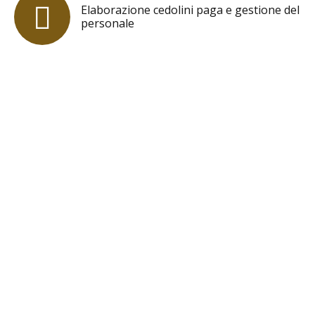
Elaborazione cedolini paga e gestione del
personale
Il tempo si trova al centro di tutto ciò
che è veramente importante per gli
esseri umani.
Bernard d'Espagnat