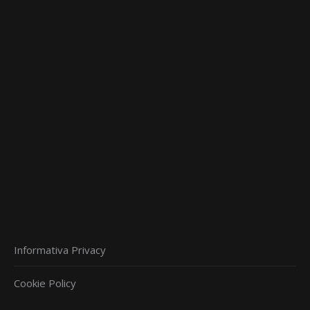
page
opens
in
new
window
Informativa Privacy
Cookie Policy