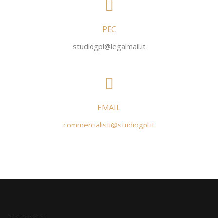
PEC
studiogpl@legalmail.it
EMAIL
commercialisti@studiogpl.it