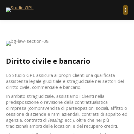
Diritto civile e bancario
Lo Studio GPL assicura ai propri Clienti una qualificata
assistenza legale giudiziale e stragiudiziale nei settori del
diritto civile, commerciale e bancario.
In ambito stragiudiziale, assistiamo i Clienti nella
predisposizione o revisione della contrattualistica
d’impresa (compravendita di partecipazioni sociali, affitto o
cessione di aziende e rami aziendali, contratti di appalto ed
agenzia, contratti di
leasing
, ecc.), oltre che nei più
tradizionali ambiti delle locazioni e del recupero crediti.