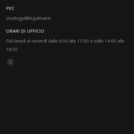
PEC
studiogpl@legalmail.it
ORARI DI UFFICIO
Dal lunedì al venerdì dalle 9:00 alle 13:00 e dalle 14:00 alle
18:30
Ci puoi trovare su:
Linkedin
page
opens
in
new
window