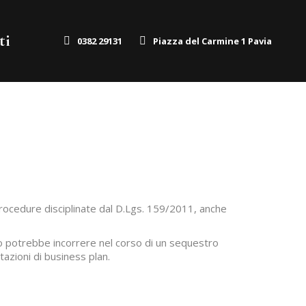
ti
0382 29131
Piazza del Carmine 1 Pavia
 procedure disciplinate dal D.Lgs. 159/2011, anche
rio potrebbe incorrere nel corso di un sequestro
tazioni di business plan.