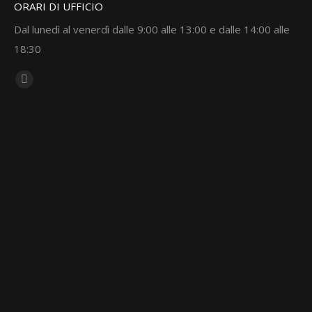
ORARI DI UFFICIO
Dal lunedì al venerdì dalle 9:00 alle 13:00 e dalle 14:00 alle
18:30
Ci puoi trovare su:
Linkedin
page
opens
in
new
window