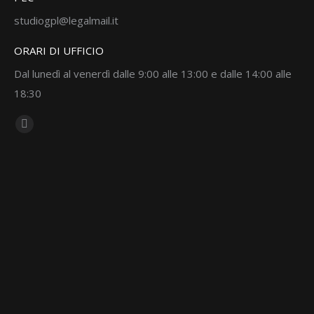
studiogpl@legalmail.it
ORARI DI UFFICIO
Dal lunedì al venerdì dalle 9:00 alle 13:00 e dalle 14:00 alle
18:30
Ci puoi trovare su:
Linkedin
page
opens
in
new
window