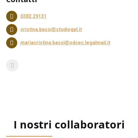
0382 29131
cristina.bassi@studiogpl.it
mariacristina.bassi@odcec.legalmail.it
https://www.linkedin.com/in/maria-
cristina-
bassi-
90523911/
I nostri collaboratori